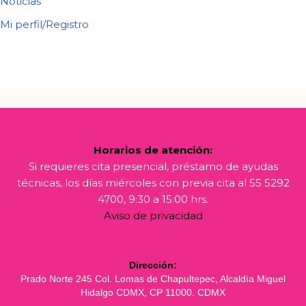
Noticias
Mi perfil/Registro
Horarios de atención:
Si requieres cita presencial, préstamo de ayudas
técnicas, los días miércoles con previa cita al 55 5292
4700, 9:30 a 15:00 hrs.
Aviso de privacidad
Dirección:
Prado Norte 245 Col. Lomas de Chapultepec, Alcaldía Miguel
Hidalgo CDMX, CP 11000. CDMX