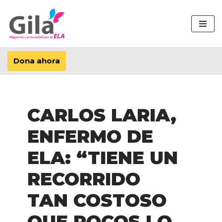
Saltar
al
contenido
Dona ahora
CARLOS LARIA,
ENFERMO DE
ELA: “TIENE UN
RECORRIDO
TAN COSTOSO
QUE POCOS LO