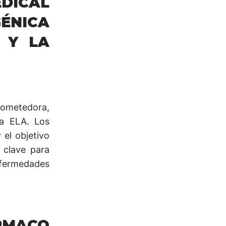
ICAL
ÉNICA
 Y LA
rometedora,
la ELA. Los
 el objetivo
 clave para
ermedades
MACO