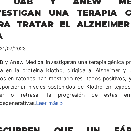
A UAB Y ANEW MED
VESTIGAN UNA TERAPIA G
RA TRATAR EL ALZHEIMER
A
21/07/2023
B y Anew Medical investigarán una terapia génica p
a en la proteína Klotho, dirigida al Alzheimer y 
ios en ratones han mostrado resultados positivos, y
oporcionar niveles sostenidos de Klotho en tejidos
ner o retrasar la progresión de estas enf
degenerativas.
Leer más »
SCUBREN QUE UN FÁR