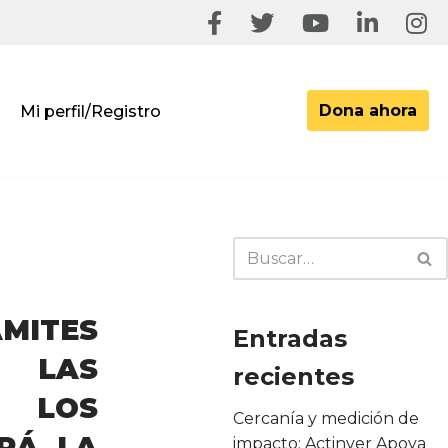
Dona ahora
Mi perfil/Registro
MITES
Entradas
: LAS
recientes
 LOS
Cercanía y medición de
RÁ LA
impacto: Actinver Apoya