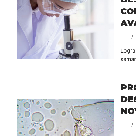
CO
AV
Logra
seman
PR
DE
NO