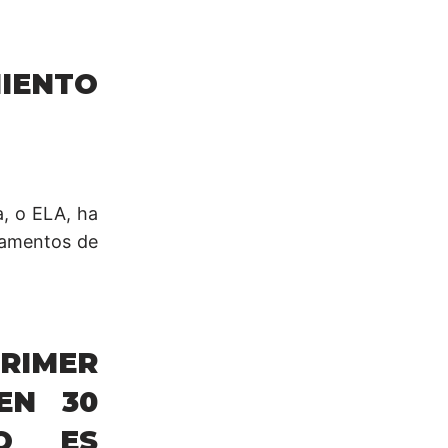
MIENTO
a, o ELA, ha
camentos de
PRIMER
EN 30
VO ES