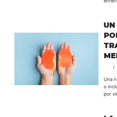
enfer
UN
PO
TR
ME
Una n
o inc
por v