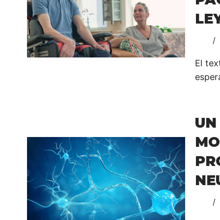
LE
El te
espera
UN
MO
PR
NE