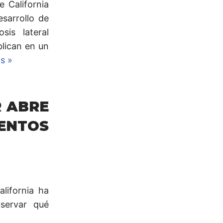
e California
sarrollo de
sis lateral
lican en un
s »
 ABRE
IENTOS
alifornia ha
bservar qué