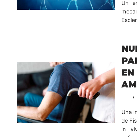
Un en
mecan
Escler
NU
PA
EN
AM
Una in
de Fís
in vi