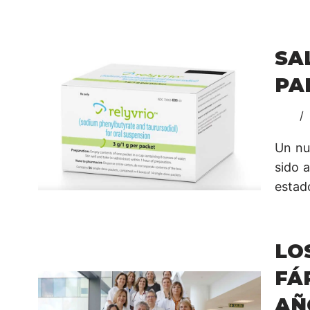
SA
PA
Un nue
sido 
estad
LO
FÁ
AÑ