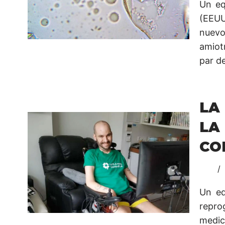
Un eq
(EEUU
nuevo
amiot
par de
LA
LA
CO
Un eq
repro
medic