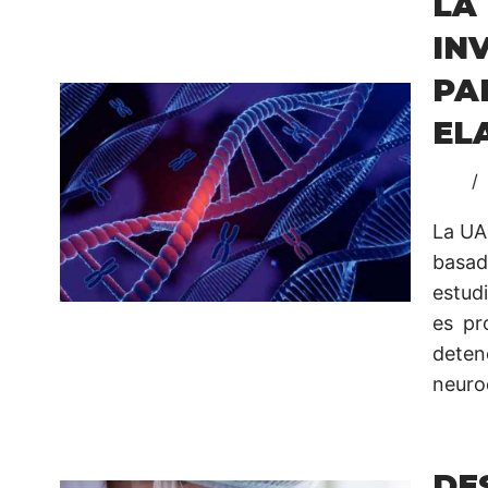
L
IN
PA
EL
La UA
basad
estud
es pr
dete
neuro
DE