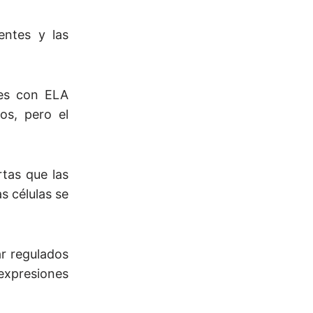
entes y las
tes con ELA
os, pero el
tas que las
s células se
ar regulados
 expresiones