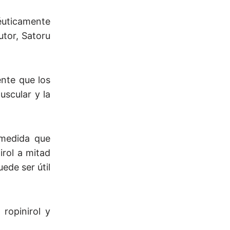
péuticamente
utor, Satoru
ente que los
uscular y la
 medida que
rol a mitad
ede ser útil
ropinirol y