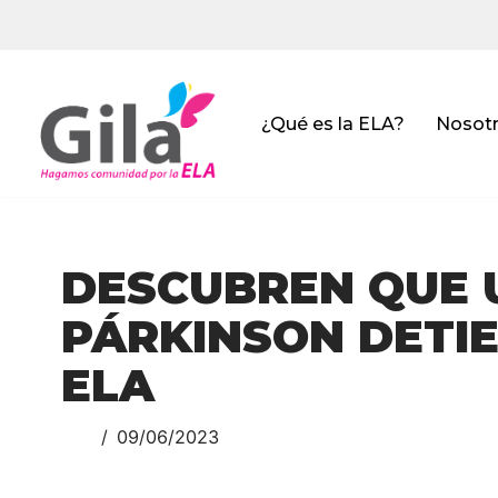
Saltar
al
contenido
¿Qué es la ELA?
Nosot
DESCUBREN QUE 
PÁRKINSON DETIE
ELA
09/06/2023