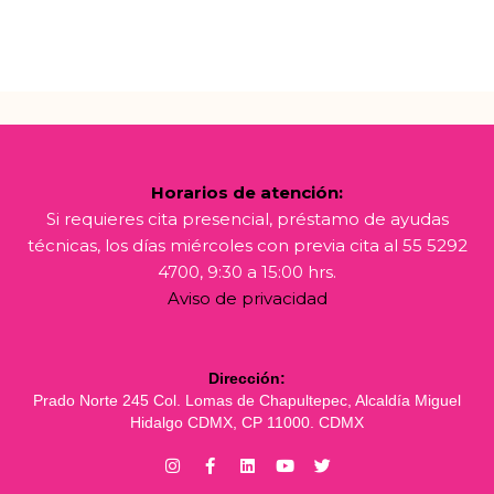
Horarios de atención:
Si requieres cita presencial, préstamo de ayudas
técnicas, los días miércoles con previa cita al 55 5292
4700, 9:30 a 15:00 hrs.
Aviso de privacidad
Dirección:
Prado Norte 245 Col. Lomas de Chapultepec, Alcaldía Miguel
Hidalgo CDMX, CP 11000. CDMX