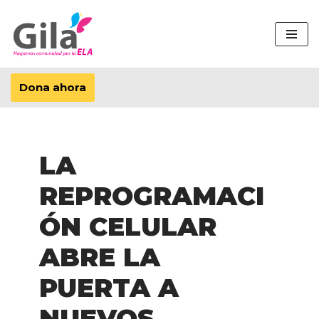
Saltar
al
contenido
Dona ahora
LA
REPROGRAMACI
ÓN CELULAR
ABRE LA
PUERTA A
NUEVOS