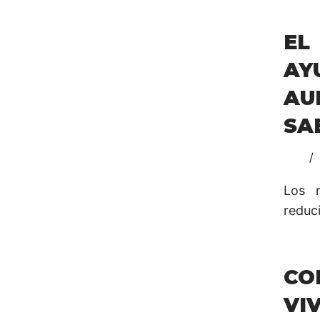
EL
AY
AU
SA
Los 
reduc
CO
VI