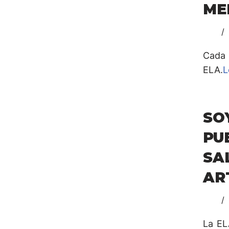
ME
Cada 
ELA.
L
SO
PU
SA
AR
La EL