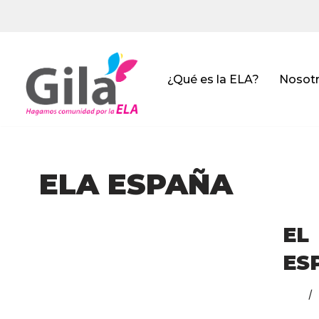
Saltar
al
contenido
¿Qué es la ELA?
Nosot
ELA ESPAÑA
EL
ES