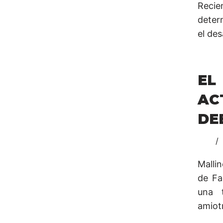
Recie
determ
el des
EL
AC
DE
Malli
de Fa
una t
amiot