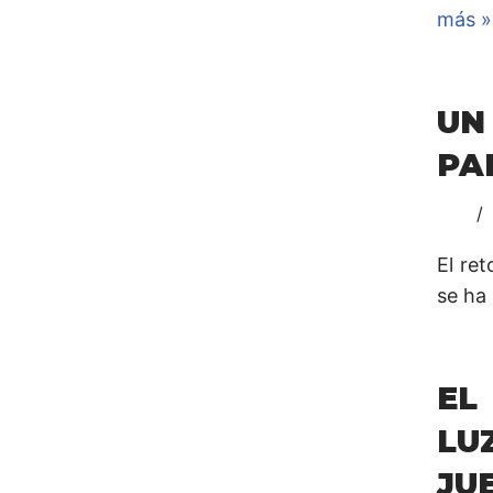
más »
UN
PA
El re
se ha
EL
LU
JU