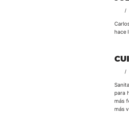
Carlos
hace l
CU
Sanit
para 
más f
más v