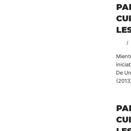
P
CU
LE
Mient
inici
De Un
(2013
P
CU
LE