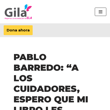
Saltar
al
contenido
Dona ahora
PABLO
BARREDO: “A
LOS
CUIDADORES,
ESPERO QUE MI
LIBRO LES