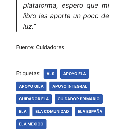
plataforma, espero que mi
libro les aporte un poco de
luz.”
Fuente: Cuidadores
Etiquetas:
ALS
APOYO ELA
APOYO GILA
APOYO INTEGRAL
CUIDADOR ELA
CUIDADOR PRIMARIO
ELA
ELA COMUNIDAD
ELA ESPAÑA
ELA MÉXICO