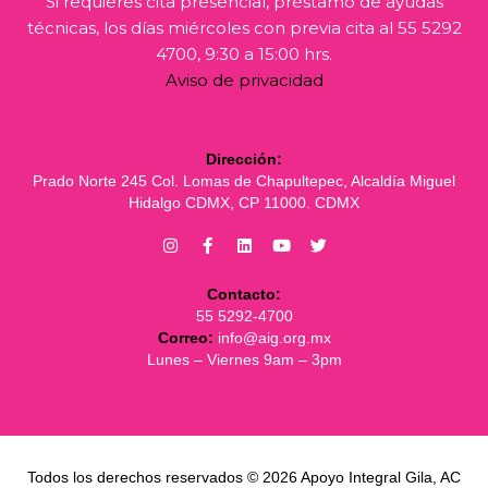
Si requieres cita presencial, préstamo de ayudas
técnicas, los días miércoles con previa cita al 55 5292
4700, 9:30 a 15:00 hrs.
Aviso de privacidad
Dirección:
Prado Norte 245 Col. Lomas de Chapultepec, Alcaldía Miguel
Hidalgo CDMX, CP 11000. CDMX
Contacto:
55 5292-4700
Correo:
info@aig.org.mx
Lunes – Viernes 9am – 3pm
Todos los derechos reservados © 2026 Apoyo Integral Gila, AC