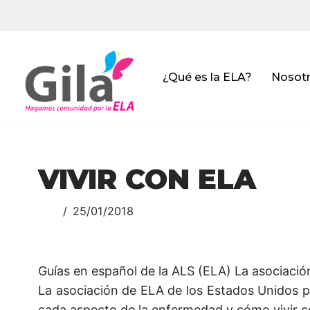
Saltar
al
contenido
¿Qué es la ELA?
Nosot
VIVIR CON ELA
25/01/2018
Guías en español de la ALS (ELA) La asociació
La asociación de ELA de los Estados Unidos 
cada aspecto de la enfermedad y cómo vivir co