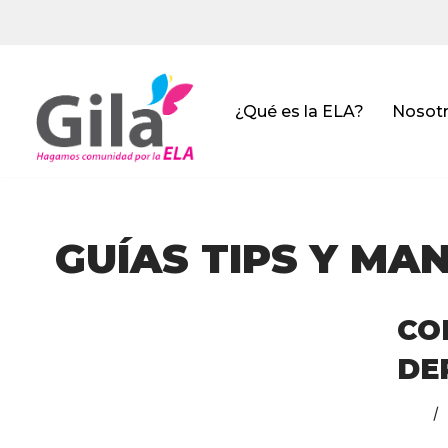
Saltar
al
contenido
¿Qué es la ELA?
Nosot
GUÍAS TIPS Y MA
CO
DE