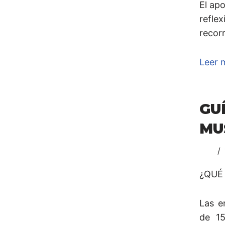
El ap
reflex
recorr
Leer 
G
MU
¿QUÉ
Las e
de 15