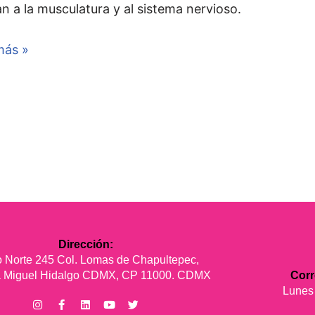
n a la musculatura y al sistema nervioso.
más »
Dirección:
 Norte 245 Col. Lomas de Chapultepec,
ía Miguel Hidalgo CDMX, CP 11000. CDMX
Cor
Lunes