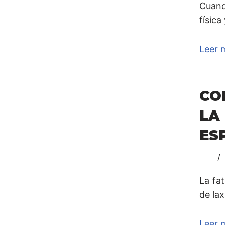
Cuand
física
Leer 
CO
LA
ES
La fa
de lax
Leer 