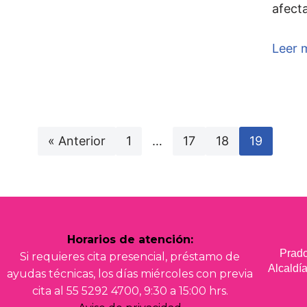
afecta
Leer 
« Anterior
1
…
17
18
19
Horarios de atención:
Prado
Si requieres cita presencial, préstamo de
Alcald
ayudas técnicas, los días miércoles con previa
cita al 55 5292 4700, 9:30 a 15:00 hrs.