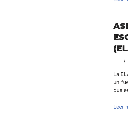
AS
ES
(EL
La EL
un fu
que es
Leer 