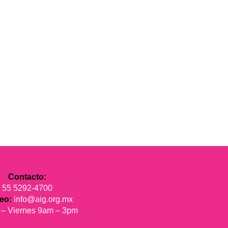
Contacto:
55 5292-4700
reo:
info@aig.org.mx
 – Viernes 9am – 3pm