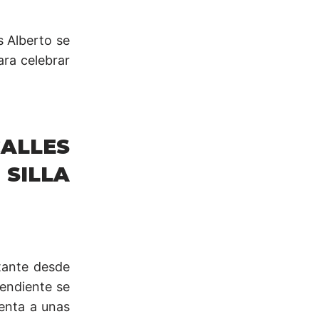
s Alberto se
ara celebrar
CALLES
 SILLA
tante desde
endiente se
renta a unas