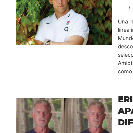
Una n
línea 
Mund
descol
selec
Amiot
como 
ER
AP
DI