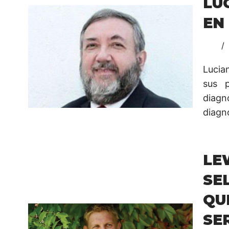
LU
EN
Lucia
sus p
diagnó
diagnó
LE
SE
QU
SE