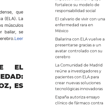
fortalece su modelo de
responsabilidad social
idense, que
ca (ELA). La
El calvario de vivir con una
os músculos
enfermedad rara en
México
 bailar, se
erebro.
Leer
Bailarina con ELA vuelve a
presentarse gracias a un
avatar controlado con su
cerebro
La Comunidad de Madrid
E EL
reúne a investigadores y
EDAD:
pacientes con ELA para
crear nuevas soluciones
OZ, ES
tecnológicas innovadoras
España autoriza ensayo
clínico de fármaco contra