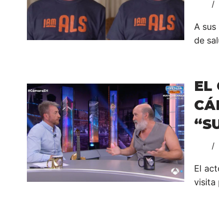
A sus
de sa
EL
CÁ
“S
El ac
visita