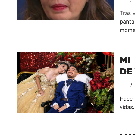
Tras 
panta
momen
MI
DE
Hace 
vidas