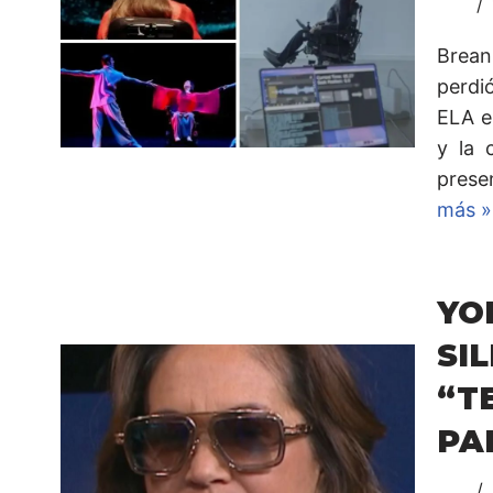
Brean
perdió
ELA e
y la 
prese
más »
YO
SI
“T
PA