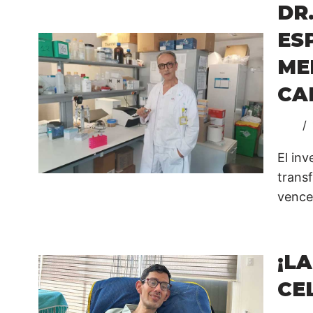
DR
ES
ME
CA
El in
trans
vence
¡L
CE