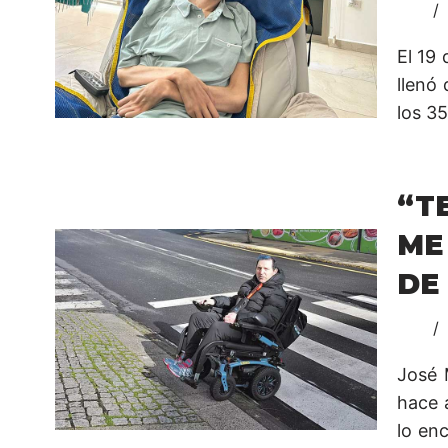
El 19 
llenó 
los 3
“T
ME
DE
José 
hace 
lo en