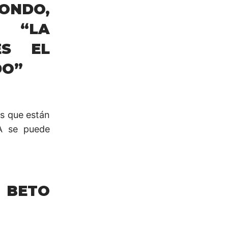
ONDO,
: “LA
ES EL
DO”
es que están
LA se puede
 BETO