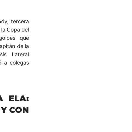
dy, tercera
 la Copa del
golpes que
apitán de la
is Lateral
ó a colegas
 ELA:
 Y CON