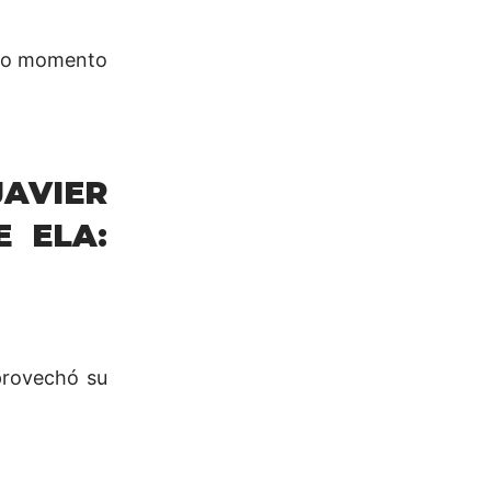
duro momento
JAVIER
 ELA:
provechó su