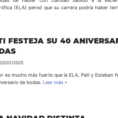
idad de hablar con claridad debido a la esclero
rófica (ELA) pensó que su carrera podría haber ter
TI FESTEJA SU 40 ANIVERSA
DAS
20/01/2025
or es mucho más fuerte que la ELA, PatI y Esteban f
iversario de bodas.
Leer más »