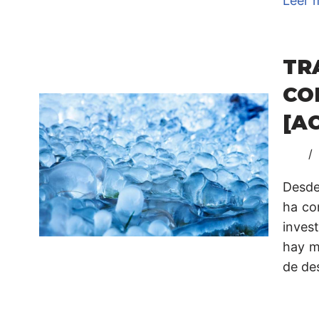
Leer 
TR
CO
[A
Desde
ha co
invest
hay m
de des