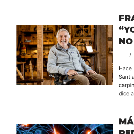
FR
“Y
NO
Hace 
Santi
carpi
dice a
MÁ
RE