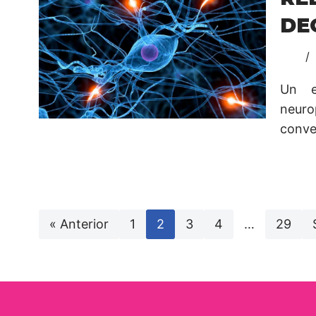
DE
Un e
neur
conve
« Anterior
1
2
3
4
…
29