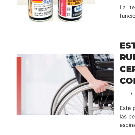
La te
funci
ES
RU
CE
CO
Este p
las p
espina