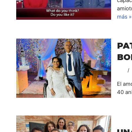
capac
amiot
más »
PA
BO
El am
40 an