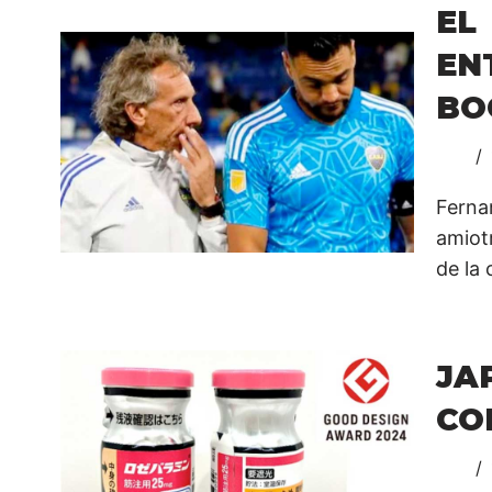
E
EN
BO
Ferna
amiotr
de la
JA
CO