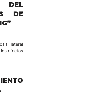
 DEL
OS DE
NG”
sis lateral
 los efectos
IENTO
A