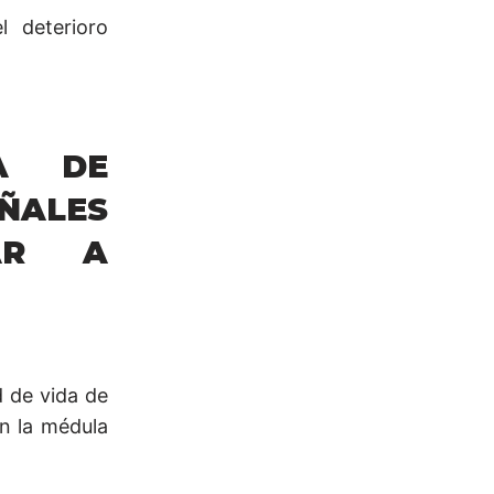
l deterioro
LA DE
ÑALES
AR A
d de vida de
n la médula