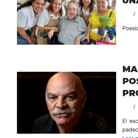
UN
Poesí
MA
PO
PR
El es
padece