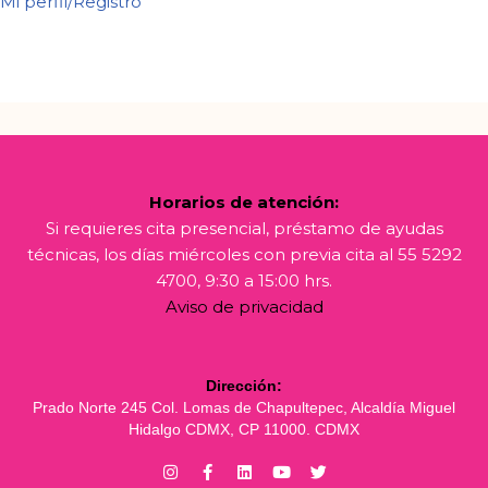
Mi perfil/Registro
Horarios de atención:
Si requieres cita presencial, préstamo de ayudas
técnicas, los días miércoles con previa cita al 55 5292
4700, 9:30 a 15:00 hrs.
Aviso de privacidad
Dirección:
Prado Norte 245 Col. Lomas de Chapultepec, Alcaldía Miguel
Hidalgo CDMX, CP 11000. CDMX