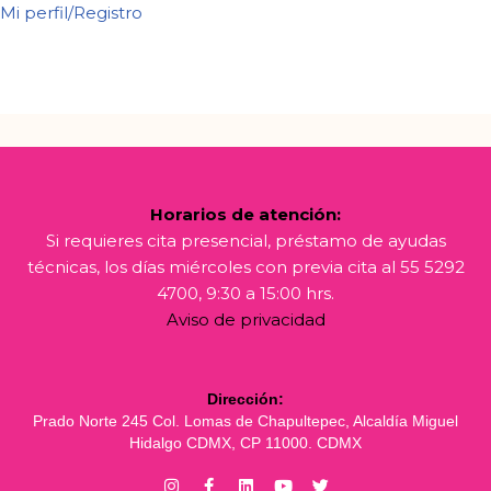
Mi perfil/Registro
Horarios de atención:
Si requieres cita presencial, préstamo de ayudas
técnicas, los días miércoles con previa cita al 55 5292
4700, 9:30 a 15:00 hrs.
Aviso de privacidad
Dirección:
Prado Norte 245 Col. Lomas de Chapultepec, Alcaldía Miguel
Hidalgo CDMX, CP 11000. CDMX