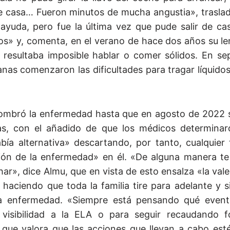
a de casa… Fueron minutos de mucha angustia», trasla
ayuda, pero fue la última vez que pude salir de ca
s» y, comenta, en el verano de hace dos años su len
le resultaba imposible hablar o comer sólidos. En s
nas comenzaron las dificultades para tragar líquidos
ombró la enfermedad hasta que en agosto de 2022 
as, con el añadido de que los médicos determinar
ía alternativa» descartando, por tanto, cualquier 
ción de la enfermedad» en él. «De alguna manera te
ar», dice Almu, que en vista de esto ensalza «la vale
aciendo que toda la familia tire para adelante y s
 la enfermedad. «Siempre está pensando qué eve
visibilidad a la ELA o para seguir recaudando 
 que valora que las acciones que llevan a cabo esté