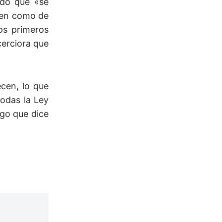
ndo que «se
acen como de
os primeros
cerciora que
cen, lo que
todas la Ley
lgo que dice