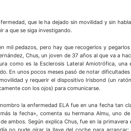
nfermedad, que le ha dejado sin movilidad y sin habl
uir a que se siga investigando.
 mil pedazos, pero hay que recogerlos y pegarlos 
ernández, Chus, un joven de 37 años al que va a ha
ra como es la Esclerosis Lateral Amiotrófica, una
do. En unos pocos meses pasó de notar dificultades
 movilidad y requerir el dispositivo Irisbond (un rat
nicamente con los ojos) para comunicarse.
es nombro la enfermedad ELA fue en una fecha tan cl
amás la fecha», comenta su hermana Almu, uno de
 de ambos. Según explica Chus, fue en la primavera
a no pude girar la llave del coche para arrancar; 