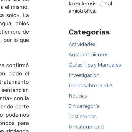
la esclerosis lateral
da el mismo,
amiotrófica.
sa solo». La
gua, labios
Categorías
eptiembre de
, por lo que
Actividades
Agradecimientos
se confirmó
Guías Tips y Manuales
on, dado el
Investigación
tratamiento
Libros sobre la ELA
 sentencian
Noticias
ntía» con la
iendo parte
Sin categoría
nto podemos
Testimonios
fondos para
Uncategorized
n sirviendo