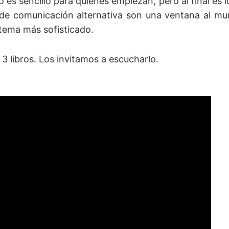
es sencillo para quienes empiezan, pero al final es 
 de comunicación alternativa son una ventana al m
tema más sofisticado.
r 3 libros. Los invitamos a escucharlo.