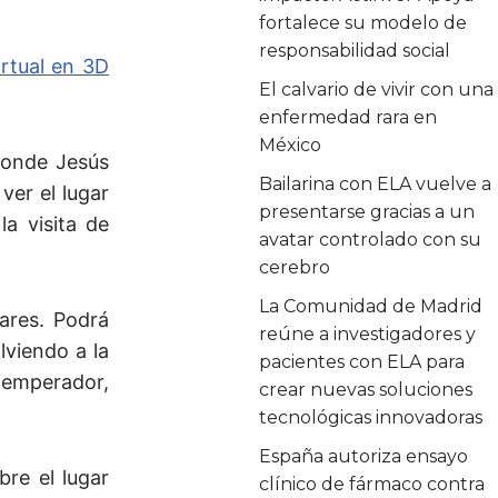
fortalece su modelo de
responsabilidad social
irtual en 3D
El calvario de vivir con una
enfermedad rara en
México
 donde Jesús
Bailarina con ELA vuelve a
ver el lugar
presentarse gracias a un
a visita de
avatar controlado con su
cerebro
La Comunidad de Madrid
gares. Podrá
reúne a investigadores y
lviendo a la
pacientes con ELA para
l emperador,
crear nuevas soluciones
tecnológicas innovadoras
España autoriza ensayo
re el lugar
clínico de fármaco contra