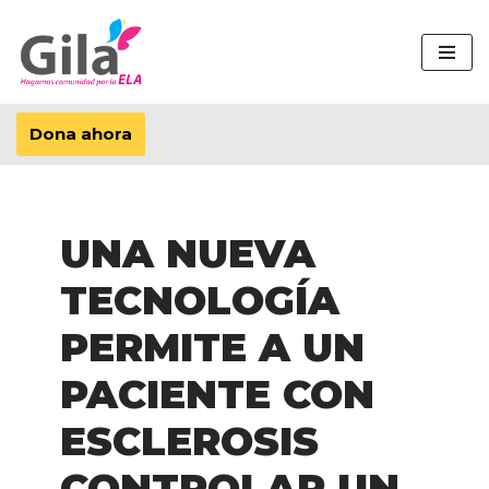
Saltar
al
contenido
Dona ahora
UNA NUEVA
TECNOLOGÍA
PERMITE A UN
PACIENTE CON
ESCLEROSIS
CONTROLAR UN