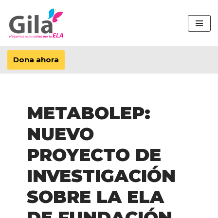
Saltar
al
contenido
Dona ahora
METABOLEP:
NUEVO
PROYECTO DE
INVESTIGACIÓN
SOBRE LA ELA
DE FUNDACIÓN