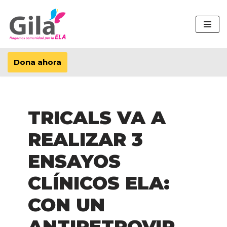
Saltar
al
contenido
Dona ahora
TRICALS VA A
REALIZAR 3
ENSAYOS
CLÍNICOS ELA:
CON UN
ANTIRETROVIR