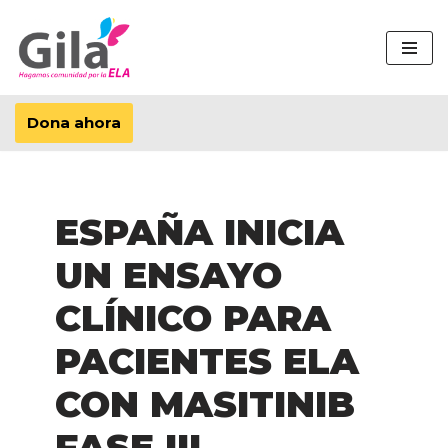
Saltar
al
contenido
Dona ahora
ESPAÑA INICIA
UN ENSAYO
CLÍNICO PARA
PACIENTES ELA
CON MASITINIB
FASE III