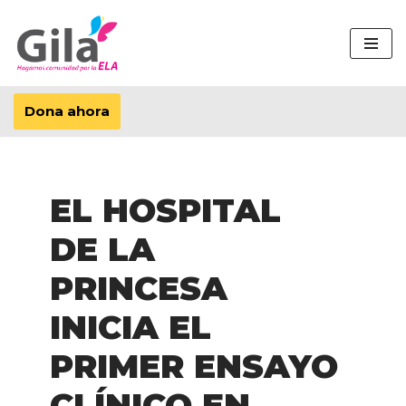
Saltar
al
contenido
Dona ahora
EL HOSPITAL
DE LA
PRINCESA
INICIA EL
PRIMER ENSAYO
CLÍNICO EN