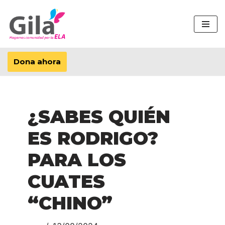
Saltar
al
contenido
Dona ahora
¿SABES QUIÉN
ES RODRIGO?
PARA LOS
CUATES
“CHINO”