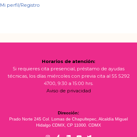
Mi perfil/Registro
Horarios de atención:
Si requieres cita presencial, préstamo de ayudas
técnicas, los días miércoles con previa cita al 55 5292
4700, 9:30 a 15:00 hrs.
Aviso de privacidad
Dirección:
Prado Norte 245 Col. Lomas de Chapultepec, Alcaldía Miguel
Hidalgo CDMX, CP 11000. CDMX