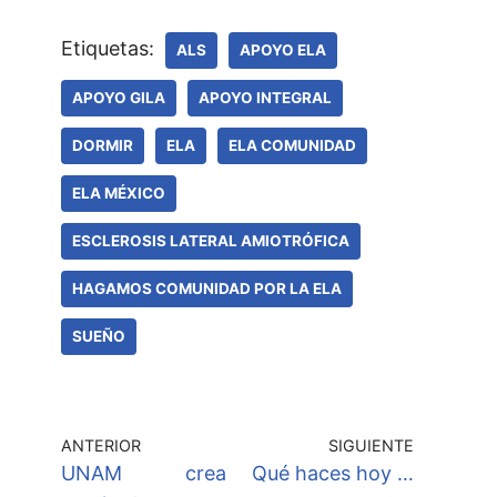
Etiquetas:
ALS
APOYO ELA
APOYO GILA
APOYO INTEGRAL
DORMIR
ELA
ELA COMUNIDAD
ELA MÉXICO
ESCLEROSIS LATERAL AMIOTRÓFICA
HAGAMOS COMUNIDAD POR LA ELA
SUEÑO
ANTERIOR
SIGUIENTE
UNAM crea
Qué haces hoy …