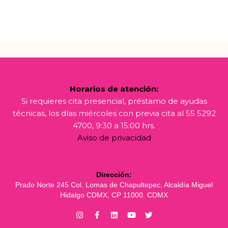
Horarios de atención:
Si requieres cita presencial, préstamo de ayudas
técnicas, los días miércoles con previa cita al 55 5292
4700, 9:30 a 15:00 hrs.
Aviso de privacidad
Dirección:
Prado Norte 245 Col. Lomas de Chapultepec, Alcaldía Miguel
Hidalgo CDMX, CP 11000. CDMX