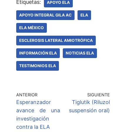
Etiquetas:
APOYO ELA
APOYO INTEGRAL GILA AC
ELA
ELA MÉXICO
ESCLEROSIS LATERAL AMIOTRÓFICA
INFORMACIÓN ELA
NOTICIAS ELA
TESTIMONIOS ELA
ANTERIOR
SIGUIENTE
Esperanzador
Tiglutik (Riluzol
avance de una
suspensión oral)
investigación
contra la ELA