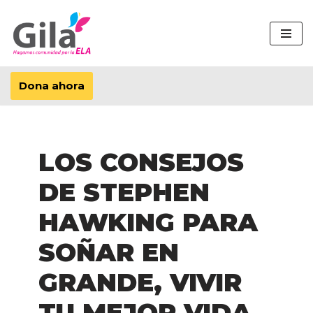
Saltar
al
contenido
Dona ahora
LOS CONSEJOS
DE STEPHEN
HAWKING PARA
SOÑAR EN
GRANDE, VIVIR
TU MEJOR VIDA