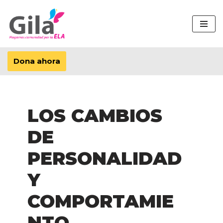
Saltar
al
contenido
Dona ahora
LOS CAMBIOS
DE
PERSONALIDAD
Y
COMPORTAMIE
NTO