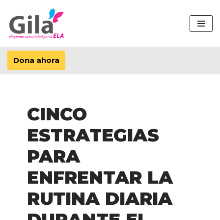
Saltar
al
contenido
Dona ahora
CINCO
ESTRATEGIAS
PARA
ENFRENTAR LA
RUTINA DIARIA
DURANTE EL