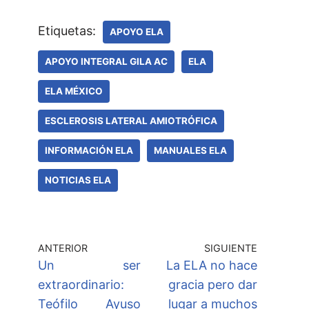
Etiquetas:
APOYO ELA
APOYO INTEGRAL GILA AC
ELA
ELA MÉXICO
ESCLEROSIS LATERAL AMIOTRÓFICA
INFORMACIÓN ELA
MANUALES ELA
NOTICIAS ELA
ANTERIOR
SIGUIENTE
Un ser
La ELA no hace
extraordinario:
gracia pero dar
Teófilo Ayuso
lugar a muchos