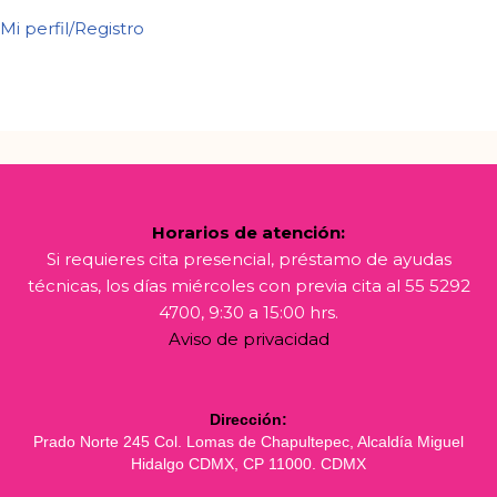
Mi perfil/Registro
Horarios de atención:
Si requieres cita presencial, préstamo de ayudas
técnicas, los días miércoles con previa cita al 55 5292
4700, 9:30 a 15:00 hrs.
Aviso de privacidad
Dirección:
Prado Norte 245 Col. Lomas de Chapultepec, Alcaldía Miguel
Hidalgo CDMX, CP 11000. CDMX