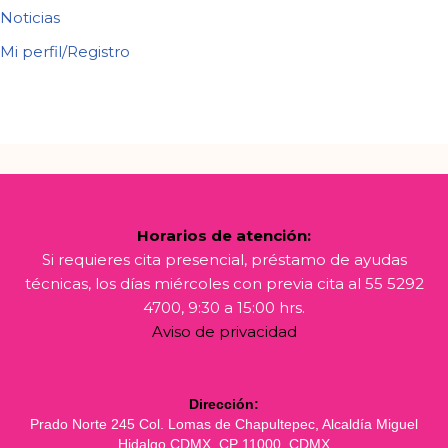
Noticias
Mi perfil/Registro
Horarios de atención:
Si requieres cita presencial, préstamo de ayudas
técnicas, los días miércoles con previa cita al 55 5292
4700, 9:30 a 15:00 hrs.
Aviso de privacidad
Dirección:
Prado Norte 245 Col. Lomas de Chapultepec, Alcaldía Miguel
Hidalgo CDMX, CP 11000. CDMX