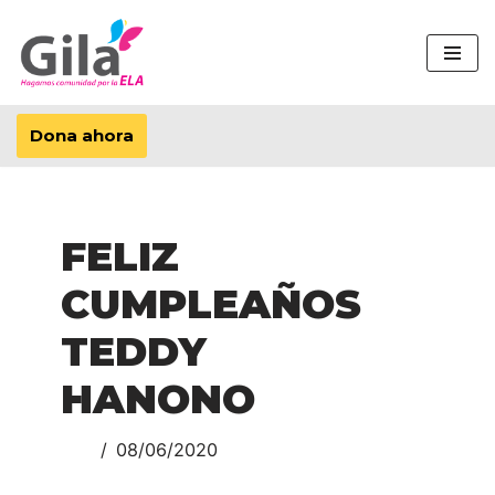
Saltar
al
contenido
Dona ahora
FELIZ
CUMPLEAÑOS
TEDDY
HANONO
08/06/2020