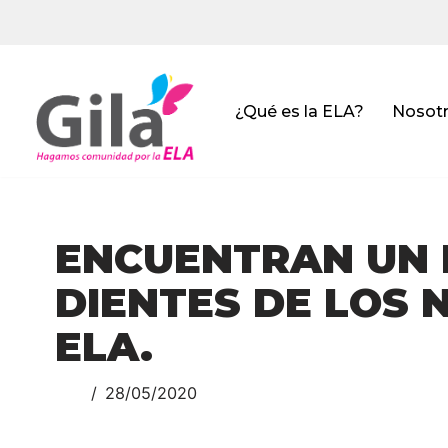
Saltar
al
contenido
¿Qué es la ELA?
Nosot
ENCUENTRAN UN 
DIENTES DE LOS 
ELA.
28/05/2020