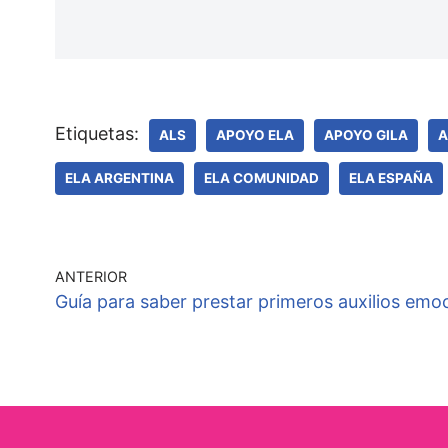
Etiquetas:
ALS
APOYO ELA
APOYO GILA
A
ELA ARGENTINA
ELA COMUNIDAD
ELA ESPAÑA
ANTERIOR
Guía para saber prestar primeros auxilios emo