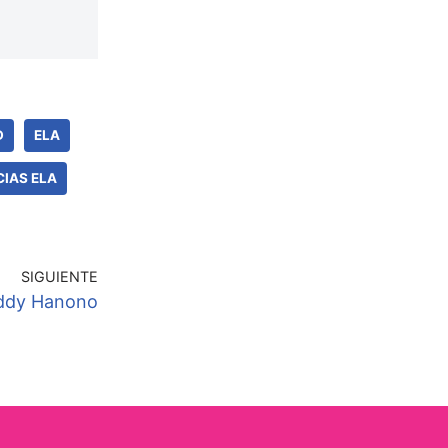
D
ELA
CIAS ELA
SIGUIENTE
eddy Hanono