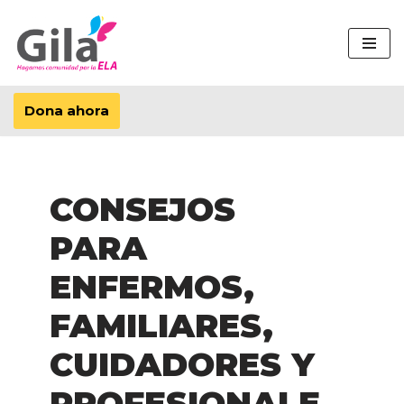
Saltar
al
contenido
Dona ahora
CONSEJOS
PARA
ENFERMOS,
FAMILIARES,
CUIDADORES Y
PROFESIONALE