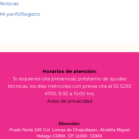
Noticias
Mi perfil/Registro
Horarios de atención:
Si requieres cita presencial, préstamo de ayudas
técnicas, los días miércoles con previa cita al 55 5292
4700, 9:30 a 15:00 hrs.
Aviso de privacidad
Dirección:
Prado Norte 245 Col. Lomas de Chapultepec, Alcaldía Miguel
Hidalgo CDMX, CP 11000. CDMX