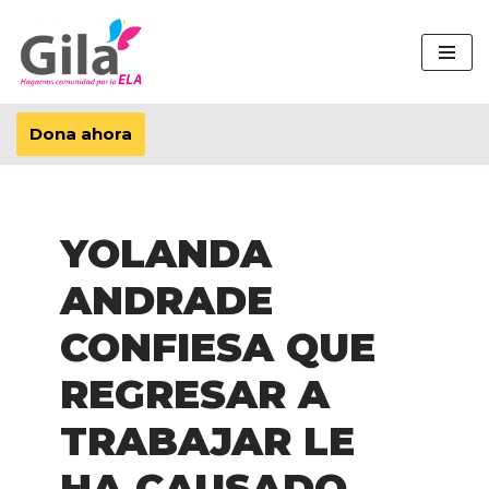
Saltar
al
contenido
Dona ahora
YOLANDA
ANDRADE
CONFIESA QUE
REGRESAR A
TRABAJAR LE
HA CAUSADO