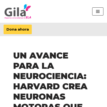
Saltar
al
contenido
Dona ahora
UN AVANCE
PARA LA
NEUROCIENCIA:
HARVARD CREA
NEURONAS
MOTORAS QUE