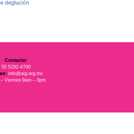
e deglución
Contacto:
55 5292-4700
reo:
info@aig.org.mx
 – Viernes 9am – 3pm