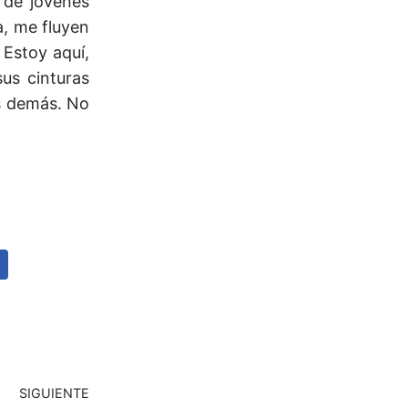
 de jóvenes
a, me fluyen
 Estoy aquí,
us cinturas
os demás. No
SIGUIENTE