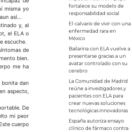
 Incapaz de
fortalece su modelo de
mí misma yo
responsabilidad social
 aun así…
El calvario de vivir con una
tinado y, al
enfermedad rara en
t, el ELA o
México
me escuche.
Bailarina con ELA vuelve a
síntomas de
presentarse gracias a un
imento bien.
avatar controlado con su
uerpo me ha
cerebro
La Comunidad de Madrid
a bonita dan
reúne a investigadores y
uen aspecto,
pacientes con ELA para
crear nuevas soluciones
portable. De
tecnológicas innovadoras
elto mi peor
España autoriza ensayo
 Este cuerpo
clínico de fármaco contra