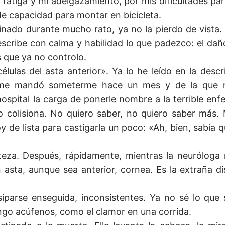
 fatiga y mi adelgazamiento, por mis dificultades pa
de capacidad para montar en bicicleta.
ado durante mucho rato, ya no la pierdo de vista. 
scribe con calma y habilidad lo que padezco: el dañ
os que ya no controlo.
lulas del asta anterior». Ya lo he leído en la descr
ue me mandó someterme hace un mes y de la que 
hospital la carga de ponerle nombre a la terrible en
o colisiona. No quiero saber, no quiero saber más.
 de lista para castigarla un poco: «Ah, bien, sabía q
rteza. Después, rápidamente, mientras la neuróloga 
 asta, aunque sea anterior, cornea. Es la extraña di
parse enseguida, inconsistentes. Ya no sé lo que s
go acúfenos, como el clamor en una corrida.