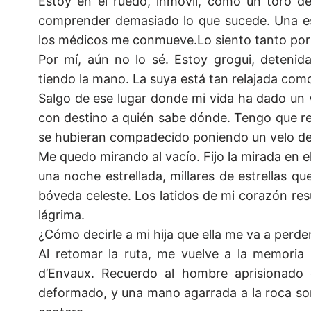
Estoy en el ruedo, inmóvil, como un toro des
comprender demasiado lo que sucede. Una esp
los médicos me conmueve.Lo siento tanto por 
Por mí, aún no lo sé. Estoy grogui, detenid
tiendo la mano. La suya está tan relajada como 
Salgo de ese lugar donde mi vida ha dado un v
con destino a quién sabe dónde. Tengo que regr
se hubieran compadecido poniendo un velo de b
Me quedo mirando al vacío. Fijo la mirada en el
una noche estrellada, millares de estrellas qu
bóveda celeste. Los latidos de mi corazón re
lágrima.
¿Cómo decirle a mi hija que ella me va a per
Al retomar la ruta, me vuelve a la memoria l
d’Envaux. Recuerdo al hombre aprisionado e
deformado, y una mano agarrada a la roca son 