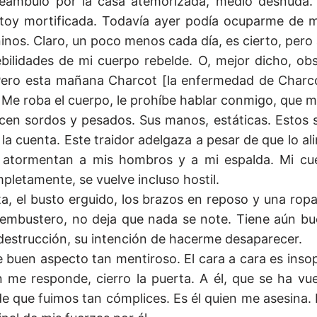
eambulo por la casa atemorizada, medio desnuda.
Estoy mortificada. Todavía ayer podía ocuparme de 
inos. Claro, un poco menos cada día, es cierto, pero
bilidades de mi cuerpo rebelde. O, mejor dicho, obs
 Pero esta mañana Charcot [la enfermedad de Charco
e. Me roba el cuerpo, le prohíbe hablar conmigo, que 
cen sordos y pesados. Sus manos, estáticas. Estos 
la cuenta. Este traidor adelgaza a pesar de que lo al
 atormentan a mis hombros y a mi espalda. Mi c
etamente, se vuelve incluso hostil.
a, el busto erguido, los brazos en reposo y una rop
te embustero, no deja que nada se note. Tiene aún b
 destrucción, su intención de hacerme desaparecer.
 buen aspecto tan mentiroso. El cara a cara es inso
n me responde, cierro la puerta. A él, que se ha vu
e que fuimos tan cómplices. Es él quien me asesina.