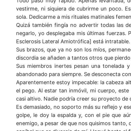
Todo pasó muy rápido. Apenas levantada, d
vestirme, ni siquiera de cubrirme un poco. 
sola. Dedicarme a mis rituales matinales femen
Quizá también fingía no advertir todas las de
negarlo, yo desplegaba mis últimas fuerzas.
Esclerosis Lateral Amiotrófica] está intratabl
Sus brazos, que ya no son los míos, permane
discordia se añaden a tantos otros que pierdo 
Sus miembros inertes pesan una tonelada y
abandonado para siempre. Se desconecta compl
Aparentemente estoy impecable: la cabeza alt
el pego. Al estar tan inmóvil, mi cuerpo, es
casi altivo. Nadie podría creer su proyecto de
Es demasiado, no soporto más su reflejo y ese
golpe, le doy la espalda y, con el pie que aú
enemigo, a pesar de que nos quisimos tanto, d