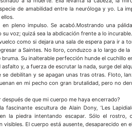
tinado a la muerte. Ella levanta la cabeza, la mir
ecie de amabilidad entre la neuróloga y yo. La im
ellos.
a en pleno impulso. Se acabó.Mostrando una pálida 
su voz; quizá sea la abdicación frente a lo incurable
uelco como si dejara una sala de espera para ir a t
esar a Saintes. No lloro, conduzco a lo largo de la 
ruma. Su inalterable perfección hunde el cuchillo en
 asfalto y, a fuerza de escrutar la nada, surge del alq
e se debilitan y se apagan unas tras otras. Floto, la
suenan en mi pecho con gran brutalidad, pero no de
der después de que mi cuerpo me haya encerrado?
a fascinante escultura de Alain Dony, ‘Les Lapidial
n la piedra intentando escapar. Sólo el rostro, 
visibles. El cuerpo está ausente, desaparecido en e