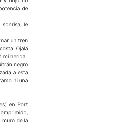
o y finjo no
potencia de
sonrisa, le
.
omar un tren
costa. Ojalá
 mi herida.
uitrán negro
nzada a esta
rramo ni una
es’, en Port
comprimido,
l muro de la