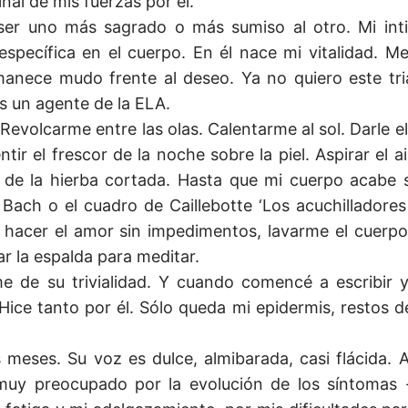
inal de mis fuerzas por él.
ser uno más sagrado o más sumiso al otro. Mi int
específica en el cuerpo. En él nace mi vitalidad. 
nece mudo frente al deseo. Ya no quiero este triá
s un agente de la ELA.
evolcarme entre las olas. Calentarme al sol. Darle e
ir el frescor de la noche sobre la piel. Aspirar el air
l de la hierba cortada. Hasta que mi cuerpo acabe 
Bach o el cuadro de Caillebotte ‘Los acuchilladores
, hacer el amor sin impedimentos, lavarme el cuerpo,
ar la espalda para meditar.
 de su trivialidad. Y cuando comencé a escribir y 
 Hice tanto por él. Sólo queda mi epidermis, restos 
meses. Su voz es dulce, almibarada, casi flácida. A
muy preocupado por la evolución de los síntomas 