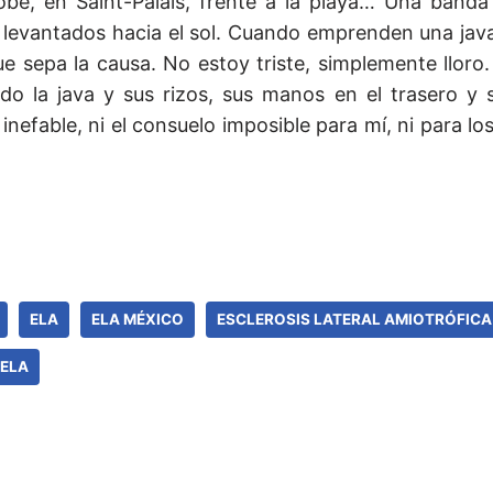
lobe, en Saint-Palais, frente a la playa… Una banda
 levantados hacia el sol. Cuando emprenden una jav
e sepa la causa. No estoy triste, simplemente lloro.
do la java y sus rizos, sus manos en el trasero y s
 inefable, ni el consuelo imposible para mí, ni para l
ELA
ELA MÉXICO
ESCLEROSIS LATERAL AMIOTRÓFICA
 ELA