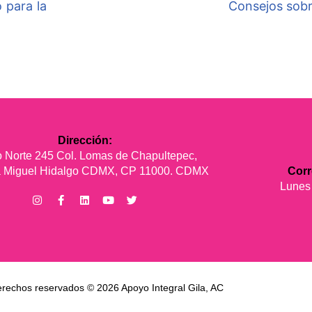
 para la
Consejos sobr
Dirección:
 Norte 245 Col. Lomas de Chapultepec,
ía Miguel Hidalgo CDMX, CP 11000. CDMX
Cor
Lunes
erechos reservados © 2026 Apoyo Integral Gila, AC