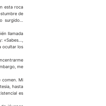
en esta roca
costumbre de
do surgido…
bién llamada
y: «Sabes…,
a ocultar los
oncentrarme
 embargo, me
e comen. Mi
tesia, hasta
istencial es