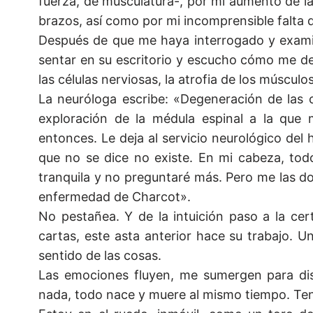
fuerza, de musculatura-, por mi aumento de la
brazos, así como por mi incomprensible falta 
Después de que me haya interrogado y examin
sentar en su escritorio y escucho cómo me de
las células nerviosas, la atrofia de los múscul
La neuróloga escribe: «Degeneración de las cé
exploración de la médula espinal a la q
entonces. Le deja al servicio neurológico del 
que no se dice no existe. En mi cabeza, tod
tranquila y no preguntaré más. Pero me las doy
enfermedad de Charcot».
No pestañea. Y de la intuición paso a la ce
cartas, este asta anterior hace su trabajo. Un
sentido de las cosas.
Las emociones fluyen, me sumergen para disi
nada, todo nace y muere al mismo tiempo. Ten