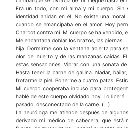
caníbal que se divorcia de mí. Llegué hasta el f
Era un todo, con mi alma y mi cuerpo. Sin 
identidad anidan en él. No existe una moral 
cuando se emancipaba en el amor. Hoy perma
Charcot contra mí. Mi cuerpo se ha vendido, e
Me encantaba doblar los brazos, las piernas… R
hija. Dormirme con la ventana abierta para sent
olor del huerto y de las manzanas caídas. E
estas sensaciones. Vibrar con una sonata de 
Hasta tener la carne de gallina. Nadar, bailar
frotarme la piel. Ponerme a cuatro patas. Estir
Mi cuerpo cooperaba incluso para protegerme
hablé de este cuerpo olvidado hoy. Lo liberé.
pasado, desconectado de la carne. (…)
La neuróloga me atiende después de algunos 
derivado mi médico de cabecera, que está 