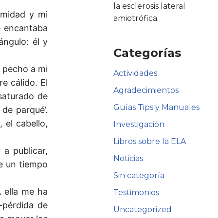
la esclerosis lateral
imidad y mi
amiotrófica.
Me encantaba
ngulo: él y
Categorías
l pecho a mi
Actividades
e cálido. El
Agradecimientos
saturado de
Guías Tips y Manuales
 de parqué’.
 el cabello,
Investigación
Libros sobre la ELA
a publicar,
Noticias
de un tiempo
Sin categoría
 ella me ha
Testimonios
-pérdida de
Uncategorized