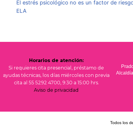
El estrés psicológico no es un factor de riesgo
ELA
Horarios de atención:
Prado
Si requieres cita presencial, préstamo de
Alcald
ayudas técnicas, los días miércoles con previa
cita al 55 5292 4700, 9:30 a 15:00 hrs.
Aviso de privacidad
Todos los d