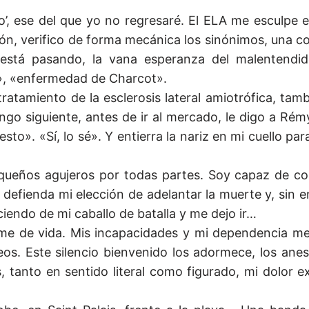
ismo’, ese del que yo no regresaré. El ELA me esculpe 
ión, verifico de forma mecánica los sinónimos, una 
está pasando, la vana esperanza del malentendi
r», «enfermedad de Charcot».
l tratamiento de la esclerosis lateral amiotrófica, tam
o siguiente, antes de ir al mercado, le digo a Rém
to». «Sí, lo sé». Y entierra la nariz en mi cuello par
equeños agujeros por todas partes. Soy capaz de c
defienda mi elección de adelantar la muerte y, sin
ciendo de mi caballo de batalla y me dejo ir…
arme de vida. Mis incapacidades y mi dependencia m
os. Este silencio bienvenido los adormece, los anes
 tanto en sentido literal como figurado, mi dolor ex