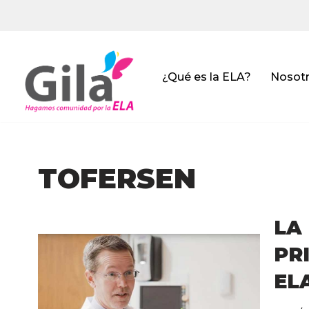
Saltar
al
contenido
¿Qué es la ELA?
Nosot
TOFERSEN
LA
PR
EL