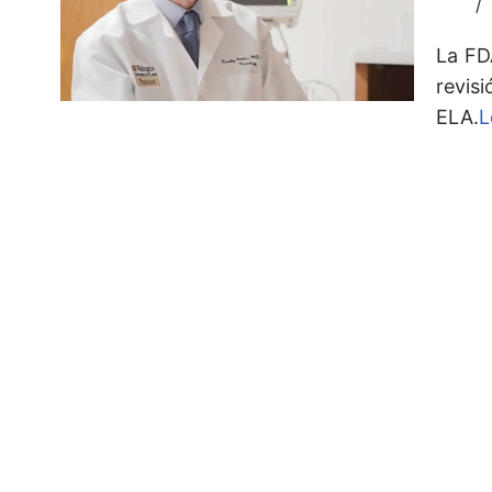
La FD
revis
ELA.
L