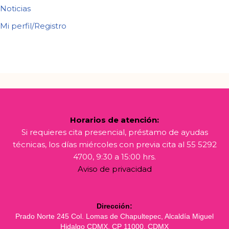
Noticias
Mi perfil/Registro
Horarios de atención:
Si requieres cita presencial, préstamo de ayudas
técnicas, los días miércoles con previa cita al 55 5292
4700, 9:30 a 15:00 hrs.
Aviso de privacidad
Dirección:
Prado Norte 245 Col. Lomas de Chapultepec, Alcaldía Miguel
Hidalgo CDMX, CP 11000. CDMX