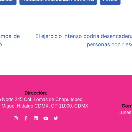
ismos de
El ejercicio intenso podría desencaden
o
personas con ries
Dirección:
 Norte 245 Col. Lomas de Chapultepec,
ía Miguel Hidalgo CDMX, CP 11000. CDMX
Cor
Lunes