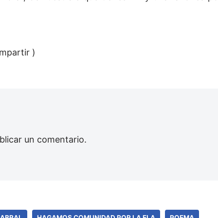
mpartir )
blicar un comentario.
CABRAL
HAGAMOS COMUNIDAD POR LA ELA
POEMA