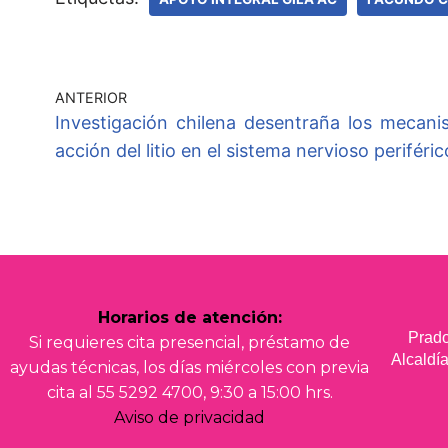
ANTERIOR
Investigación chilena desentraña los mecan
acción del litio en el sistema nervioso periféric
Horarios de atención:
Prado
Si requieres cita presencial, préstamo de
Alcald
ayudas técnicas, los días miércoles con previa
cita al 55 5292 4700, 9:30 a 15:00 hrs.
Aviso de privacidad