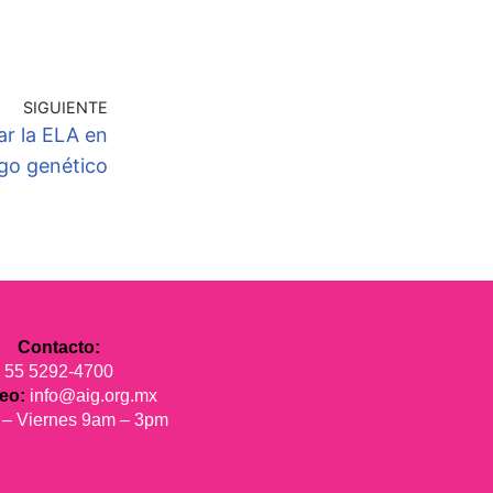
SIGUIENTE
ar la ELA en
go genético
Contacto:
55 5292-4700
reo:
info@aig.org.mx
 – Viernes 9am – 3pm