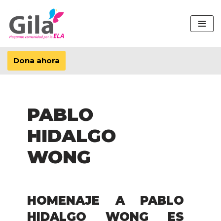
Saltar
al
contenido
Dona ahora
PABLO
HIDALGO
WONG
HOMENAJE A PABLO
HIDALGO WONG ES