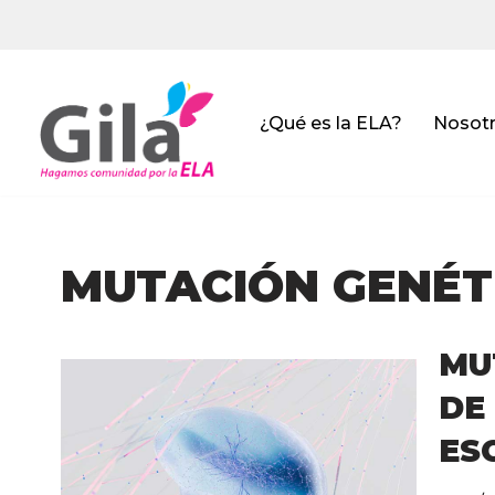
Saltar
al
contenido
¿Qué es la ELA?
Nosot
MUTACIÓN GENÉT
MU
DE
ES