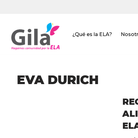
Saltar
al
contenido
¿Qué es la ELA?
Nosot
EVA DURICH
R
AL
EL