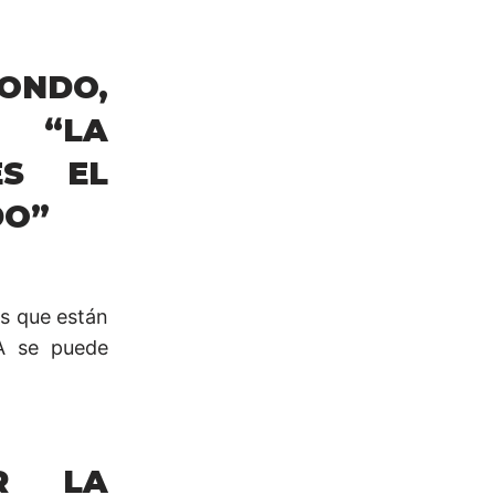
ONDO,
: “LA
ES EL
DO”
es que están
LA se puede
R LA