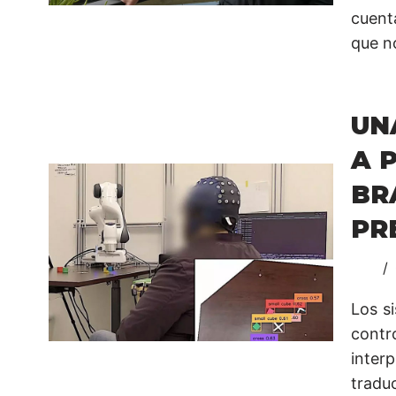
cuent
que no
UN
A 
BR
PR
Los s
contr
inter
tradu