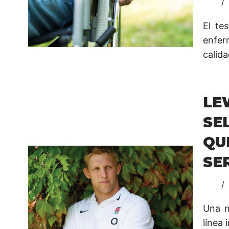
El te
enfer
calida
LE
SE
QU
SE
Una n
línea 