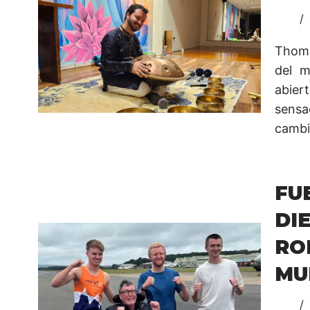
Thoma
del m
abier
sensa
cambi
FU
DI
R
MU