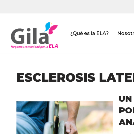
Saltar
al
contenido
¿Qué es la ELA?
Nosot
ESCLEROSIS LAT
UN
PO
AN