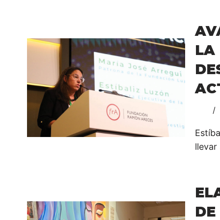
AV
L
DE
AC
Estíb
llevar
EL
DE