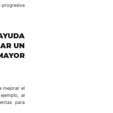
 progresiva
 AYUDA
JAR UN
AYOR
a mejorar el
ejemplo, al
ientas para