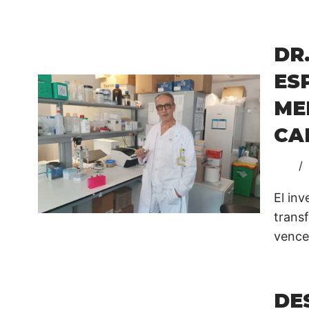
DR
ES
ME
CA
El in
trans
vence
DE