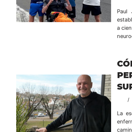
Paul 
establ
a cie
neuro
CÓ
PE
SU
La es
enfer
camina