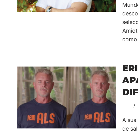
Mund
descol
selec
Amiot
como 
ER
AP
DI
A sus
de sa