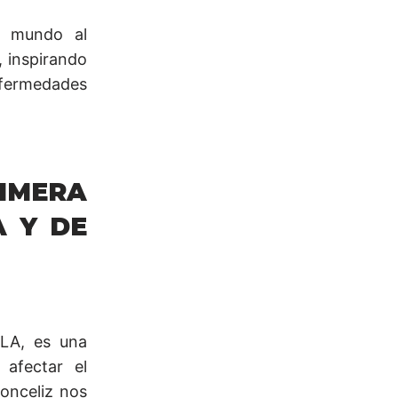
al mundo al
, inspirando
enfermedades
RIMERA
A Y DE
ELA, es una
 afectar el
Ponceliz nos