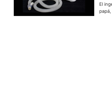
El in
papá,