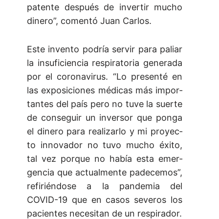
pa­ten­te des­pués de in­ver­tir mu­cho
di­ne­ro”, co­men­tó Juan Car­los.
Es­te in­ven­to po­dría ser­vir pa­ra pa­liar
la in­su­fi­cien­cia res­pi­ra­to­ria ge­ne­ra­da
por el co­ro­na­vi­rus. “Lo pre­sen­té en
las ex­po­si­cio­nes mé­di­cas más im­por­
tan­tes del pa­ís pe­ro no tu­ve la suer­te
de con­se­guir un in­ver­sor que pon­ga
el di­ne­ro pa­ra re­a­li­zar­lo y mi pro­yec­
to in­no­va­dor no tu­vo mu­cho éxi­to,
tal vez por­que no ha­bía es­ta emer­
gen­cia que ac­tual­men­te pa­de­ce­mos”,
re­fi­rién­do­se a la pan­de­mia del
COVID-­19 que en ca­sos se­ve­ros los
pa­cien­tes ne­ce­si­tan de un res­pi­ra­dor.