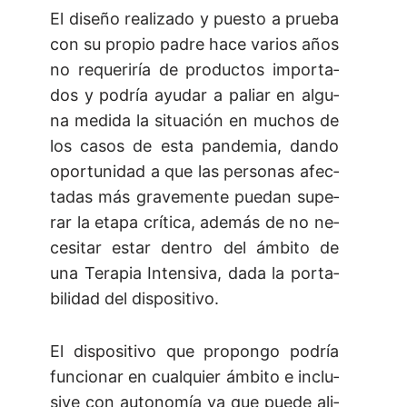
El di­se­ño re­a­li­za­do y pues­to a prue­ba
con su pro­pio pa­dre ha­ce va­rios años
no re­que­ri­ría de pro­duc­tos im­por­ta­
dos y po­dría ayu­dar a pa­liar en al­gu­
na me­di­da la si­tua­ción en mu­chos de
los ca­sos de es­ta pan­de­mia, dan­do
opor­tu­ni­dad a que las per­so­nas afec­
ta­das más gra­ve­men­te pue­dan su­pe­
rar la eta­pa crí­ti­ca, ade­más de no ne­
ce­si­tar es­tar den­tro del ám­bi­to de
una Te­ra­pia In­ten­si­va, da­da la por­ta­
bi­li­dad del dis­po­si­ti­vo.
El dis­po­si­ti­vo que pro­pon­go po­dría
fun­cio­nar en cual­quier ám­bi­to e in­clu­
si­ve con au­to­no­mía ya que pue­de ali­