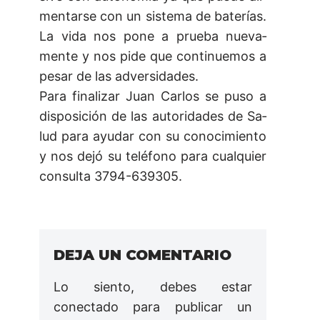
men­tar­se con un sis­te­ma de ba­te­rí­as.
La vi­da nos po­ne a prue­ba nue­va­
men­te y nos pi­de que con­ti­nue­mos a
pe­sar de las ad­ver­si­da­des.
Pa­ra fi­na­li­zar Juan Car­los se pu­so a
dis­po­si­ción de las au­to­ri­da­des de Sa­
lud pa­ra ayu­dar con su co­no­ci­mien­to
y nos de­jó su te­lé­fo­no pa­ra cual­quier
con­sul­ta 3794-­639305.
DEJA UN COMENTARIO
Lo siento, debes estar
conectado
para publicar un