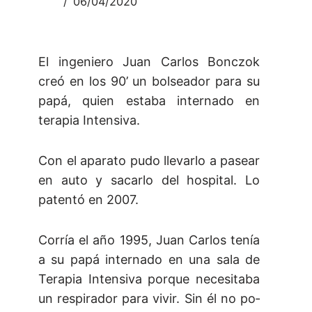
06/04/2020
El ingeniero Juan Carlos Bonczok
creó en los 90’ un bolseador para su
papá, quien estaba internado en
terapia Intensiva.
Con el aparato pudo llevarlo a pasear
en auto y sacarlo del hospital. Lo
patentó en 2007.
Co­rría el año 1995, Juan Car­los te­nía
a su pa­pá in­ter­na­do en una sa­la de
Te­ra­pia In­ten­si­va por­que ne­ce­si­ta­ba
un res­pi­ra­dor pa­ra vi­vir. Sin él no po­