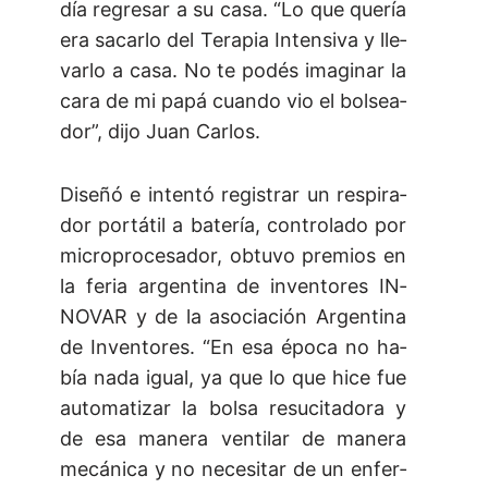
día re­gre­sar a su ca­sa. “Lo que que­ría
era sa­car­lo del Te­ra­pia In­ten­si­va y lle­
var­lo a ca­sa. No te po­dés ima­gi­nar la
ca­ra de mi pa­pá cuan­do vio el bol­se­a­
dor”, di­jo Juan Car­los.
Di­se­ñó e in­ten­tó re­gis­trar un res­pi­ra­
dor por­tá­til a ba­te­rí­a, con­tro­la­do por
mi­cro­pro­ce­sa­dor, ob­tu­vo pre­mios en
la fe­ria ar­gen­ti­na de in­ven­to­res IN­
NO­VAR y de la aso­cia­ción Ar­gen­ti­na
de In­ven­to­res. “En esa épo­ca no ha­
bía na­da igual, ya que lo que hi­ce fue
au­to­ma­ti­zar la bol­sa re­su­ci­ta­do­ra y
de esa ma­ne­ra ven­ti­lar de ma­ne­ra
me­cá­ni­ca y no ne­ce­si­tar de un en­fer­