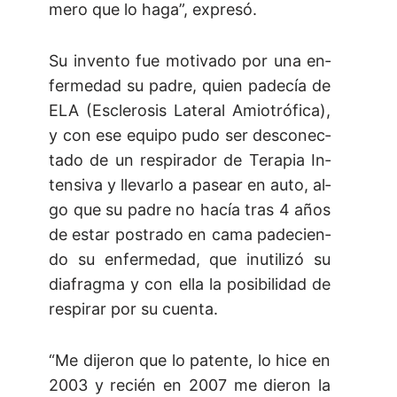
me­ro que lo ha­ga”, ex­pre­só.
Su in­ven­to fue mo­ti­va­do por una en­
fer­me­dad su pa­dre, quien pa­de­cía de
ELA (Es­cle­ro­sis La­te­ral Amio­tró­fi­ca),
y con ese equi­po pu­do ser des­co­nec­
ta­do de un res­pi­ra­dor de Te­ra­pia In­
ten­si­va y lle­var­lo a pa­se­ar en au­to, al­
go que su pa­dre no ha­cía tras 4 años
de es­tar pos­tra­do en ca­ma pa­de­cien­
do su en­fer­me­dad, que inu­ti­li­zó su
dia­frag­ma y con ella la po­si­bi­li­dad de
res­pi­rar por su cuen­ta.
“Me di­je­ron que lo pa­ten­te, lo hi­ce en
2003 y re­cién en 2007 me die­ron la