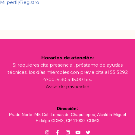
Mi perfil/Registro
Horarios de atención:
Si requieres cita presencial, préstamo de ayudas
técnicas, los días miércoles con previa cita al 55 5292
4700, 9:30 a 15:00 hrs.
Aviso de privacidad
Dirección:
Prado Norte 245 Col. Lomas de Chapultepec, Alcaldía Miguel
Hidalgo CDMX, CP 11000. CDMX